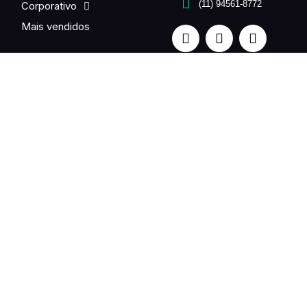
(11) 94561-8772
Corporativo
Mais vendidos
Quer enviar flores para um ente querido no exterior? Fale
com a gente. Entrega em até 24h.
UNE FLEUR is a partner of the international Fleurop-
Interflora network in Brazil.