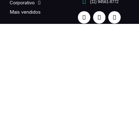
(11) 94561-8772
Corporativo
Mais vendidos
Quer enviar flores para um ente querido no exterior? Fale
com a gente. Entrega em até 24h.
UNE FLEUR is a partner of the international Fleurop-
Interflora network in Brazil.