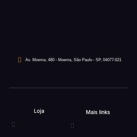
Av. Moema, 480 - Moema, São Paulo - SP, 04077-021
Loja
Mais links
Entrega expressa
Buquê de flores
Arranjo de flores
Quem somos
Serviços unefleur