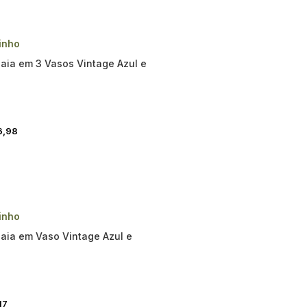
inho
aia em 3 Vasos Vintage Azul e
6,98
inho
aia em Vaso Vintage Azul e
17