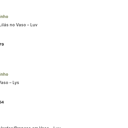
inho
Lilás no Vaso – Luv
79
inho
Vaso – Lys
54