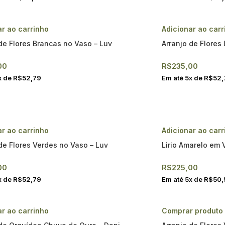
ar ao carrinho
Adicionar ao carr
de Flores Brancas no Vaso – Luv
Arranjo de Flores 
00
R$
235,00
x de
R$
52,79
Em até
5
x de
R$
52,
ar ao carrinho
Adicionar ao carr
de Flores Verdes no Vaso – Luv
Lirio Amarelo em 
00
R$
225,00
x de
R$
52,79
Em até
5
x de
R$
50,
ar ao carrinho
Comprar produto