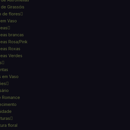
de Girassóis
o de flores
 em Vaso
deas
eas brancas
eas Rosa/Pink
deas Roxas
deas Verdes
s
ntas
s em Vaso
ões
sário
e Romance
ecimento
nidade
turas
ura floral