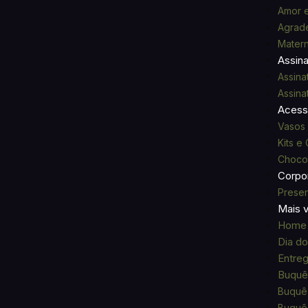
Amor 
Agrad
Mater
Assina
Assinat
Assina
Acess
Vasos 
Kits e
Chocol
Corpor
Presen
Mais 
Home
Dia do
Entre
Buquê 
Buquê
Buquê 