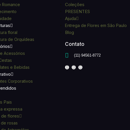
Coleções
e Romance
PRESENTES
ecimento
Ajuda
nidade
turas
Entrega de Flores em São Paulo
Blog
ura floral
tura de Orquídeas
Contato
órios
e Acessórios
(11) 94561-8772
 Cestas
ates e Bebidas
ativo
tes Corporativos
vendidos
s Pais
ga expressa
de flores
 de rosas
de Astromélias