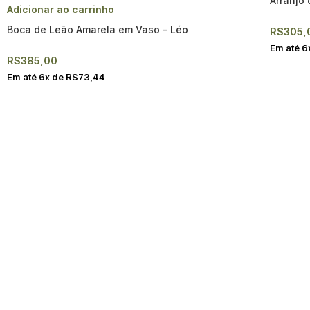
Arranjo
Adicionar ao carrinho
Boca de Leão Amarela em Vaso – Léo
R$
305,
Em até
6
R$
385,00
Em até
6
x de
R$
73,44