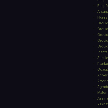
Buquê 
Arranj
Flores
Orquí
Orquíd
Orquíd
Orquí
Orquí
Planta
Sucule
Planta
Ocasi
Aniver
Amor 
Agrad
Mater
Assina
Assinat