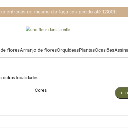
ra entregas no mesmo dia faça seu pedido até 12:00h
de flores
Arranjo de flores
Orquídeas
Plantas
Ocasiões
Assin
a outras localidades.
Cores
FIL