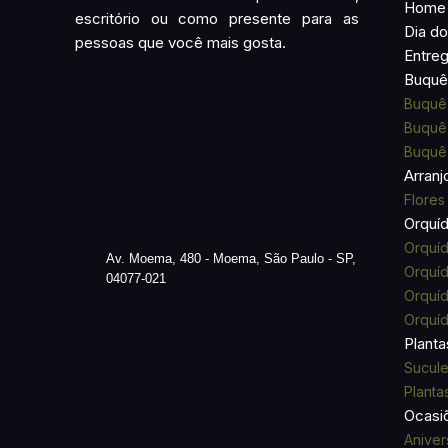
Home
escritório ou como presente para as
Dia do
pessoas que você mais gosta.
Entre
Buquê 
Buquê
Buquê 
Buquê 
Arranj
Flores
Orquí
Orquíd
Av. Moema, 480 - Moema, São Paulo - SP,
Orquíd
04077-021
Orquí
Orquí
Planta
Sucule
Planta
Ocasi
Aniver