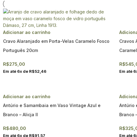
Adicionar ao carrinho
Adicion
Cravo Alaranjado em Porta-Velas Caramelo Fosco
Cravos 
Português 20cm
Caramel
R$
275,00
R$
545,
Em até
6
x de
R$
52,46
Em até
6
Adicionar ao carrinho
Adicion
Antúrio e Samambaia em Vaso Vintage Azul e
Antúrio
Branco – Alicja II
Branco –
R$
480,00
R$
325,
Em até
6
x de
R$
91,57
Em até
6