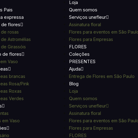
Loja
s Pais
Quem somos
ga expressa
Serviços unefleur
de flores
Assinatura floral
 de rosas
Flores para eventos em São Paul
de Astromélias
Flores para Empresas
FLORES
de Girassóis
o de flores
Coleções
PRESENTES
 em Vaso
deas
Ajuda
eas brancas
Entrega de Flores em São Paulo
Blog
eas Rosa/Pink
Loja
deas Roxas
Quem somos
deas Verdes
s
Serviços unefleur
ntas
Assinatura floral
s em Vaso
Flores para eventos em São Paul
ões
Flores para Empresas
FLORES
sário