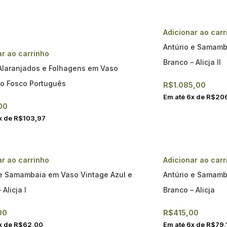
Adicionar ao carr
Antúrio e Samamb
ar ao carrinho
Branco – Alicja II
Alaranjados e Folhagens em Vaso
o Fosco Português
R$
1.085,00
Em até
6
x de
R$
20
00
x de
R$
103,97
ar ao carrinho
Adicionar ao carr
 e Samambaia em Vaso Vintage Azul e
Antúrio e Samamb
 Alicja I
Branco – Alicja
00
R$
415,00
x de
R$
62,00
Em até
6
x de
R$
79,