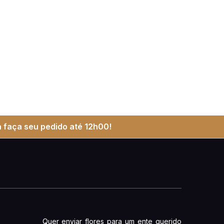
 faça seu pedido até 12h00!
Quer enviar flores para um ente querido