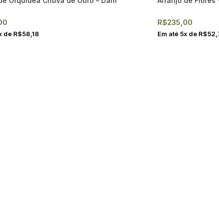
 de Orquídea Chuva de Ouro – Dani
Arranjo de Flores
00
R$
235,00
x de
R$
58,18
Em até
5
x de
R$
52,