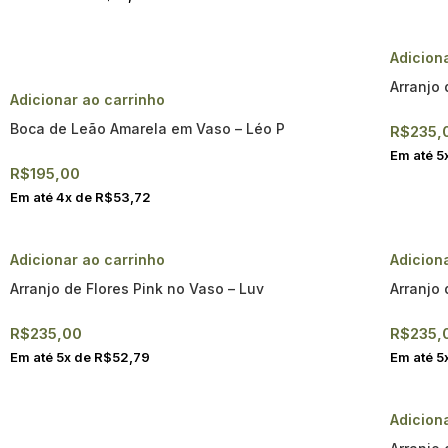
Adicion
Arranjo 
Adicionar ao carrinho
Boca de Leão Amarela em Vaso – Léo P
R$
235,
Em até
5
R$
195,00
Em até
4
x de
R$
53,72
Adicionar ao carrinho
Adicion
Arranjo de Flores Pink no Vaso – Luv
Arranjo 
R$
235,00
R$
235,
Em até
5
x de
R$
52,79
Em até
5
Adicion