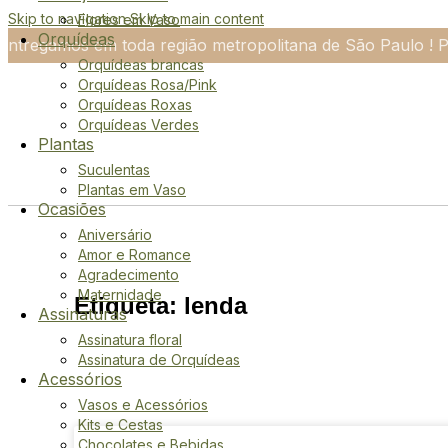
Skip to navigation
Skip to main content
Flores em Vaso
Orquídeas
Entregamos em toda região metropolitana de São Paulo ! P
Orquídeas brancas
Orquídeas Rosa/Pink
Orquídeas Roxas
Orquídeas Verdes
Plantas
Suculentas
Plantas em Vaso
Ocasiões
Aniversário
Amor e Romance
Agradecimento
Maternidade
Etiqueta: lenda
Assinaturas
Assinatura floral
Assinatura de Orquídeas
Acessórios
Vasos e Acessórios
Kits e Cestas
Chocolates e Bebidas