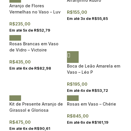
Arranjinho Rubro
Arranjo de Flores
Vermelhas no Vaso – Luv
R$
155,00
Em até
3
x de
R$
55,85
R$
235,00
Em até
5
x de
R$
52,79
Rosas Brancas em Vaso
de Vidro – Victoire
R$
435,00
Boca de Leão Amarela em
Em até
6
x de
R$
82,98
Vaso – Léo P
R$
195,00
Em até
4
x de
R$
53,72
Kit de Presente Arranjo de
Rosas em Vaso – Chérie
Girassol e Gloriosa
R$
845,00
R$
475,00
Em até
6
x de
R$
161,19
Em até
6
x de
R$
90,61