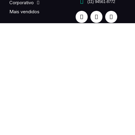
(11) 94561-8772
Corporativo
Mais vendidos
Quer enviar flores para um ente querido no exterior? Fale
com a gente. Entrega em até 24h.
UNE FLEUR is a partner of the international Fleurop-
Interflora network in Brazil.