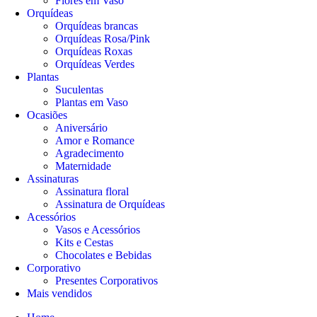
Flores em Vaso
Orquídeas
Orquídeas brancas
Orquídeas Rosa/Pink
Orquídeas Roxas
Orquídeas Verdes
Plantas
Suculentas
Plantas em Vaso
Ocasiões
Aniversário
Amor e Romance
Agradecimento
Maternidade
Assinaturas
Assinatura floral
Assinatura de Orquídeas
Acessórios
Vasos e Acessórios
Kits e Cestas
Chocolates e Bebidas
Corporativo
Presentes Corporativos
Mais vendidos