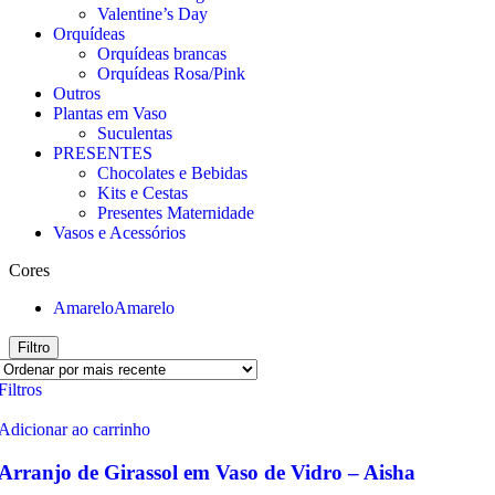
Valentine’s Day
Orquídeas
Orquídeas brancas
Orquídeas Rosa/Pink
Outros
Plantas em Vaso
Suculentas
PRESENTES
Chocolates e Bebidas
Kits e Cestas
Presentes Maternidade
Vasos e Acessórios
Cores
Amarelo
Amarelo
Filtro
Filtros
Adicionar ao carrinho
Arranjo de Girassol em Vaso de Vidro – Aisha