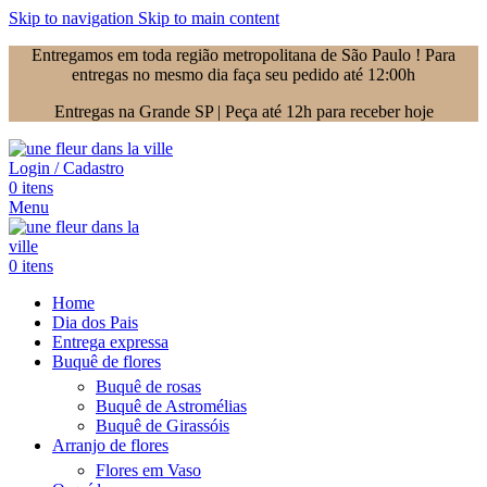
Skip to navigation
Skip to main content
Entregamos em toda região metropolitana de São Paulo ! Para
entregas no mesmo dia faça seu pedido até 12:00h
Entregas na Grande SP | Peça até 12h para receber hoje
Login / Cadastro
0
itens
Menu
0
itens
Home
Dia dos Pais
Entrega expressa
Buquê de flores
Buquê de rosas
Buquê de Astromélias
Buquê de Girassóis
Arranjo de flores
Flores em Vaso