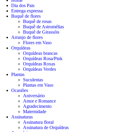
Home
Dia dos Pais
Entrega expressa
Buquê de flores
Buquê de rosas
Buquê de Astromélias
Buquê de Girassóis
Arranjo de flores
Flores em Vaso
Orquídeas
Orquídeas brancas
Orquídeas Rosa/Pink
Orquídeas Roxas
Orquídeas Verdes
Plantas
Suculentas
Plantas em Vaso
Ocasiões
Aniversário
Amor e Romance
Agradecimento
Maternidade
Assinaturas
Assinatura floral
Assinatura de Orquídeas