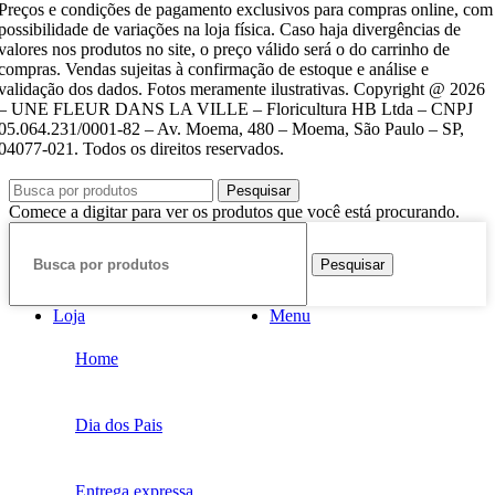
Preços e condições de pagamento exclusivos para compras online, com
possibilidade de variações na loja física. Caso haja divergências de
valores nos produtos no site, o preço válido será o do carrinho de
compras. Vendas sujeitas à confirmação de estoque e análise e
validação dos dados. Fotos meramente ilustrativas. Copyright @ 2026
– UNE FLEUR DANS LA VILLE – Floricultura HB Ltda – CNPJ
05.064.231/0001-82 – Av. Moema, 480 – Moema, São Paulo – SP,
04077-021. Todos os direitos reservados.
Política de Privacidade
Política de troca
Termos de Uso
Pesquisar
Comece a digitar para ver os produtos que você está procurando.
Pesquisar
Loja
Menu
Home
Dia dos Pais
Entrega expressa