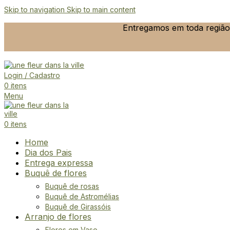
Skip to navigation
Skip to main content
Entregamos em toda região 
Login / Cadastro
0
itens
Menu
0
itens
Home
Dia dos Pais
Entrega expressa
Buquê de flores
Buquê de rosas
Buquê de Astromélias
Buquê de Girassóis
Arranjo de flores
Flores em Vaso