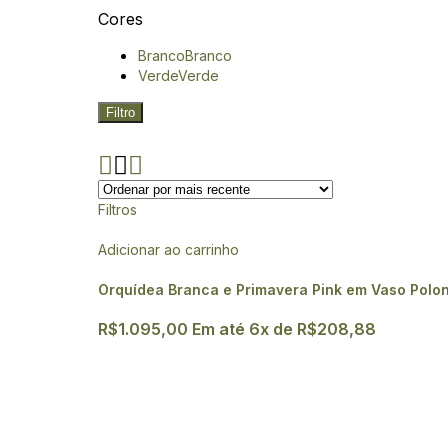
Cores
Branco
Branco
Verde
Verde
Filtro
Filtros
Adicionar ao carrinho
Orquídea Branca e Primavera Pink em Vaso Polonê
R$
1.095,00
Em até
6
x de
R$
208,88