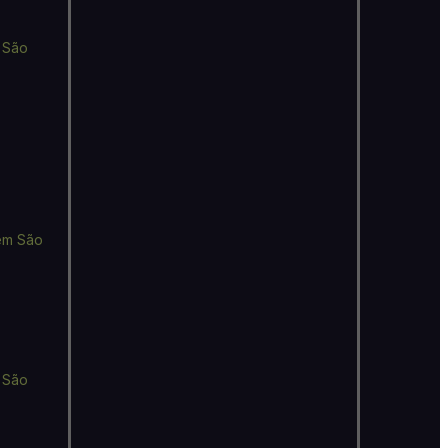
 São
em São
 São