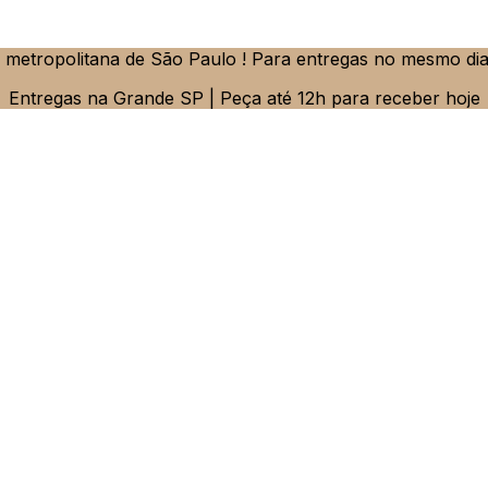
metropolitana de São Paulo ! Para entregas no mesmo dia
Entregas na Grande SP | Peça até 12h para receber hoje