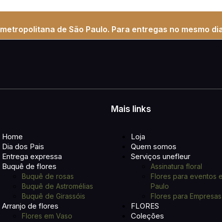
metropolitana de São Paulo. Para entregas no mesmo dia
Mais links
Home
Loja
Dia dos Pais
Quem somos
Entrega expressa
Serviços unefleur
Buquê de flores
Assinatura floral
Buquê de rosas
Flores para eventos 
Buquê de Astromélias
Paulo
Buquê de Girassóis
Flores para Empresas
Arranjo de flores
FLORES
Coleções
Flores em Vaso