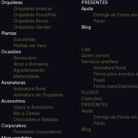
Orquídeas
PRESENTES
Ajuda
Orquídeas brancas
Orquídeas Rosa/Pink
Entrega de Flores em
Orquídeas Roxas
Paulo
Blog
Orquídeas Verdes
Plantas
Suculentas
Plantas em Vaso
Loja
Ocasiões
Quem somos
Aniversário
Serviços unefleur
Amor e Romance
Assinatura floral
Agradecimento
Flores para eventos 
Maternidade
Paulo
Assinaturas
Flores para Empresas
Assinatura floral
FLORES
Assinatura de Orquídeas
Coleções
Acessórios
PRESENTES
Vasos e Acessórios
Ajuda
Kits e Cestas
Entrega de Flores em
Chocolates e Bebidas
Paulo
Corporativo
Blog
Presentes Corporativos
Mais vendidos