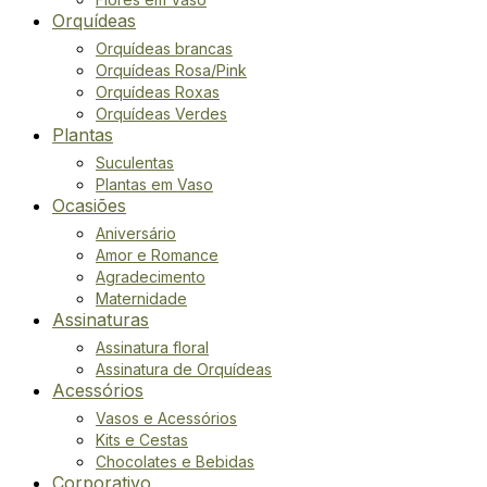
Orquídeas
Orquídeas brancas
Orquídeas Rosa/Pink
Orquídeas Roxas
Orquídeas Verdes
Plantas
Suculentas
Plantas em Vaso
Ocasiões
Aniversário
Amor e Romance
Agradecimento
Maternidade
Assinaturas
Assinatura floral
Assinatura de Orquídeas
Acessórios
Vasos e Acessórios
Kits e Cestas
Chocolates e Bebidas
Corporativo