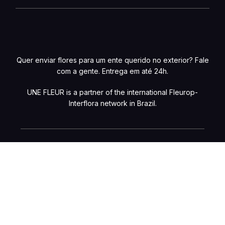
Quer enviar flores para um ente querido no exterior? Fale
com a gente. Entrega em até 24h.
UNE FLEUR is a partner of the international Fleurop-
Interflora network in Brazil.
Preços e condições de pagamento exclusivos para compras online, com
possibilidade de variações na loja física. Caso haja divergências de valores
nos produtos no site, o preço válido será o do carrinho de compras. Vendas
sujeitas à confirmação de estoque e análise e validação dos dados. Fotos