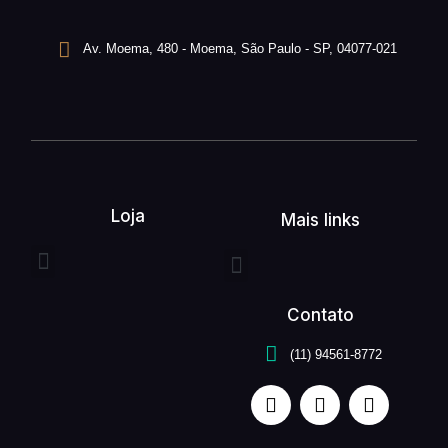
Av. Moema, 480 - Moema, São Paulo - SP, 04077-021
Loja
Mais links
Entrega expressa
Buquê de flores
Arranjo de flores
Quem somos
Serviços unefleur
Contato
(11) 94561-8772