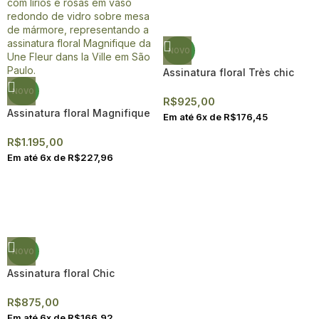
NOVO
Assinatura floral Très chic
NOVO
R$
925,00
Assinatura floral Magnifique
Em até
6
x de
R$
176,45
R$
1.195,00
Em até
6
x de
R$
227,96
NOVO
Assinatura floral Chic
R$
875,00
Em até
6
x de
R$
166,92