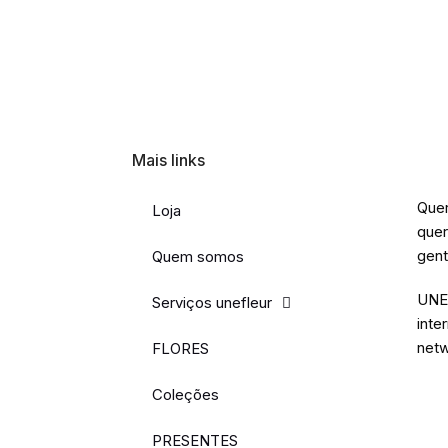
Mais links
Quer
Loja
quer
gent
Quem somos
UNE 
Serviços unefleur
inte
netw
FLORES
Coleções
PRESENTES