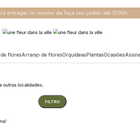
ra entregas no mesmo dia faça seu pedido até 12:00h
de flores
Arranjo de flores
Orquídeas
Plantas
Ocasiões
Assin
a outras localidades.
FILTRO
ma!