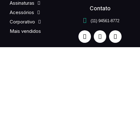
Assinaturas
Contato
Acessórios
(11) 94561-8772
Corporativo
Mais vendidos
Quer enviar flores para um ente querido no exterior? Fale
com a gente. Entrega em até 24h.
UNE FLEUR is a partner of the international Fleurop-
Interflora network in Brazil.