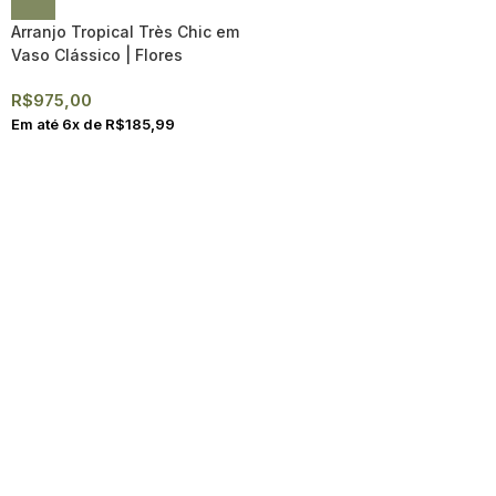
Arranjo Tropical Très Chic em
Vaso Clássico | Flores
Exuberantes
R$
975,00
Em até
6
x de
R$
185,99