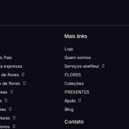
Mais links
Loja
s Pais
Quem somos
ga expressa
Serviços unefleur
de flores
FLORES
o de flores
Coleções
deas
PRESENTES
s
Ajuda
ões
Blog
turas
Contato
órios