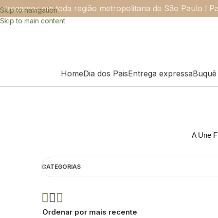
ntregamos em toda região metropolitana de São Paulo ! Pa
Skip to navigation
Skip to main content
Home
Dia dos Pais
Entrega expressa
Buquê 
A Une Fl
CATEGORIAS