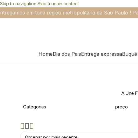
Skip to navigation
Skip to main content
ntregamos em toda região metropolitana de São Paulo ! Pa
Home
Dia dos Pais
Entrega expressa
Buquê 
A Une Fl
Categorias
preço