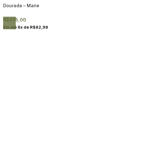
Dourada – Marie
R$
435,00
Em até
6
x de
R$
82,98