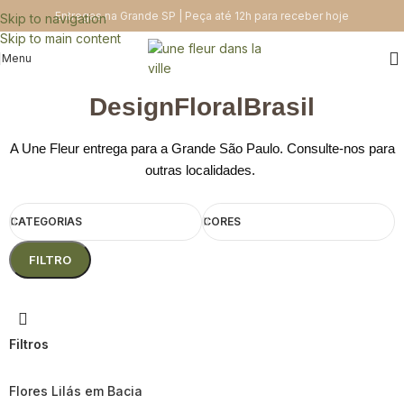
Entregas na Grande SP | Peça até 12h para receber hoje
Skip to navigation
Skip to main content
Menu
DesignFloralBrasil
A Une Fleur entrega para a Grande São Paulo. Consulte-nos para
outras localidades.
CATEGORIAS
CORES
FILTRO
Filtros
Flores Lilás em Bacia