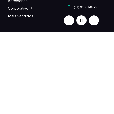
Acessórios
(11) 94561-8772
Corporativo
Mais vendidos
Quer enviar flores para um ente querido no exterior? Fale
com a gente. Entrega em até 24h.
UNE FLEUR is a partner of the international Fleurop-
Interflora network in Brazil.