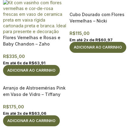
Cubo Dourado com Flores
Vermelhas – Nicki
R$
115,00
Flores Vemelhas e Rosas e
Em até
2
x de
R$
60,97
Baby Chandon – Zaho
ADICIONAR AO CARRINHO
R$
335,00
Em até
6
x de
R$
63,91
ADICIONAR AO CARRINHO
Arranjo de Alstroemérias Pink
em Vaso de Vidro – Tiffany
R$
175,00
Em até
3
x de
R$
63,06
ADICIONAR AO CARRINHO