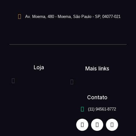
Av. Moema, 480 - Moema, São Paulo - SP, 04077-021
Loja
Mais links
Entrega expressa
Buquê de flores
Arranjo de flores
Quem somos
Serviços unefleur
Contato
(11) 94561-8772