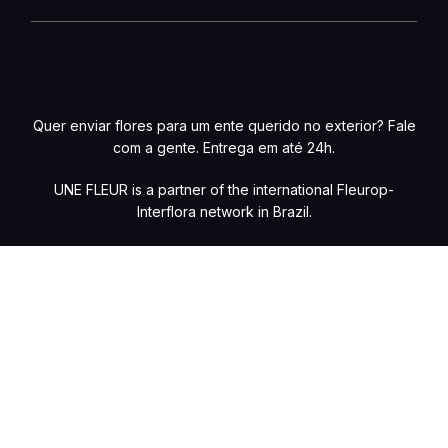
Quer enviar flores para um ente querido no exterior? Fale
com a gente. Entrega em até 24h.
UNE FLEUR is a partner of the international Fleurop-
Interflora network in Brazil.
Preços e condições de pagamento exclusivos para compras online, com
possibilidade de variações na loja física. Caso haja divergências de valores
nos produtos no site, o preço válido será o do carrinho de compras. Vendas
sujeitas à confirmação de estoque e análise e validação dos dados. Fotos