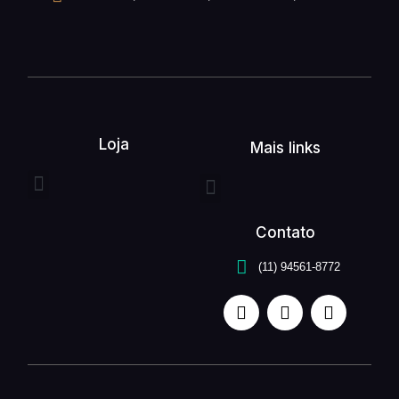
Loja
Mais links
Entrega expressa
Buquê de flores
Arranjo de flores
Quem somos
Serviços unefleur
Contato
(11) 94561-8772