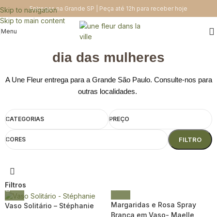
Entregas na Grande SP | Peça até 12h para receber hoje
Skip to navigation
Skip to main content
Menu
dia das mulheres
A Une Fleur entrega para a Grande São Paulo. Consulte-nos para
outras localidades.
CATEGORIAS
PREÇO
CORES
FILTRO
Filtros
Margaridas e Rosa Spray
Vaso Solitário – Stéphanie
Branca em Vaso- Maelle