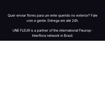
Quer enviar flores para um ente querido no exterior? Fale
com a gente. Entrega em até 24h.
UNE FLEUR is a partner of the international Fleurop-
Interflora network in Brazil.
Preços e condições de pagamento exclusivos para compras online, com
possibilidade de variações na loja física. Caso haja divergências de valores
nos produtos no site, o preço válido será o do carrinho de compras. Vendas
sujeitas à confirmação de estoque e análise e validação dos dados. Fotos
meramente ilustrativas. Copyright @ 2026 – UNE FLEUR DANS LA VILLE –
Floricultura HB Ltda – CNPJ 05.064.231/0001-82 – Av. Moema, 480 – Moema,
São Paulo – SP, 04077-021. Todos os direitos reservados.