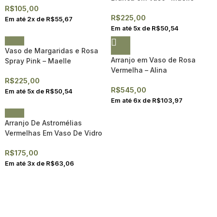
R$
105,00
R$
225,00
Em até
2
x de
R$
55,67
Em até
5
x de
R$
50,54
Vaso de Margaridas e Rosa
Arranjo em Vaso de Rosa
Spray Pink – Maelle
Vermelha – Alina
R$
225,00
R$
545,00
Em até
5
x de
R$
50,54
Em até
6
x de
R$
103,97
Arranjo De Astromélias
Vermelhas Em Vaso De Vidro
– Tiffany
R$
175,00
Em até
3
x de
R$
63,06