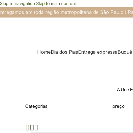
Skip to navigation
Skip to main content
ntregamos em toda região metropolitana de São Paulo ! Pa
Home
Dia dos Pais
Entrega expressa
Buquê 
A Une Fl
Categorias
preço