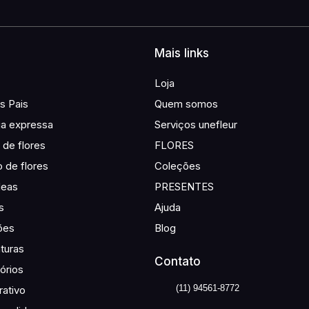
Mais links
Loja
s Pais
Quem somos
ga expressa
Serviços unefleur
de flores
FLORES
o de flores
Coleções
deas
PRESENTES
s
Ajuda
ões
Blog
turas
Contato
órios
(11) 94561-8772
ativo