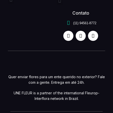
Entrega expressa
Buquê de flores
Arranjo de flores
Quem somos
Serviços unefleur
Contato
(11) 94561-8772
Quer enviar flores para um ente querido no exterior? Fale
com a gente. Entrega em até 24h.
UNE FLEUR is a partner of the international Fleurop-
Interflora network in Brazil.