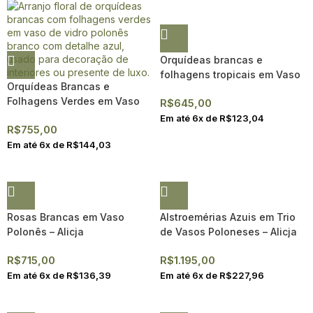
Orquídeas brancas e
folhagens tropicais em Vaso
Orquídeas Brancas e
Polonês – Alicja
Folhagens Verdes em Vaso
R$
645,00
Polonês – Alicja
Em até
6
x de
R$
123,04
R$
755,00
Em até
6
x de
R$
144,03
Rosas Brancas em Vaso
Alstroemérias Azuis em Trio
Polonês – Alicja
de Vasos Poloneses – Alicja
R$
715,00
R$
1.195,00
Em até
6
x de
R$
136,39
Em até
6
x de
R$
227,96