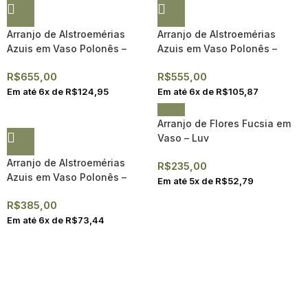
Arranjo de Alstroemérias
Arranjo de Alstroemérias
Azuis em Vaso Polonês –
Azuis em Vaso Polonês –
Alicja G
Alicja M
R$
655,00
R$
555,00
Em até
6
x de
R$
124,95
Em até
6
x de
R$
105,87
Arranjo de Flores Fucsia em
Vaso – Luv
Arranjo de Alstroemérias
R$
235,00
Azuis em Vaso Polonês –
Em até
5
x de
R$
52,79
Alicja
R$
385,00
Em até
6
x de
R$
73,44