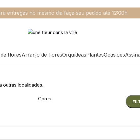
ra entregas no mesmo dia faça seu pedido até 12:00h
de flores
Arranjo de flores
Orquídeas
Plantas
Ocasiões
Assin
a outras localidades.
Cores
FIL