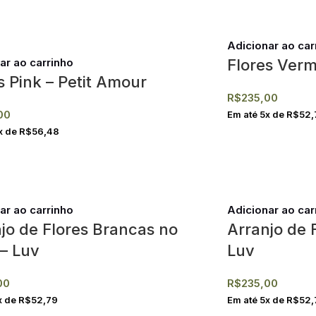
Adicionar ao car
ar ao carrinho
Flores Verm
s Pink – Petit Amour
R$
235,00
00
Em até
5
x de
R$
52,
x de
R$
56,48
ar ao carrinho
Adicionar ao car
jo de Flores Brancas no
Arranjo de F
– Luv
Luv
00
R$
235,00
x de
R$
52,79
Em até
5
x de
R$
52,