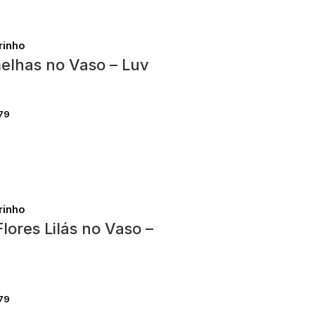
rinho
elhas no Vaso – Luv
79
rinho
lores Lilás no Vaso –
79