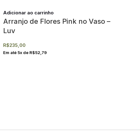
Adicionar ao carrinho
Arranjo de Flores Pink no Vaso –
Luv
R$
235,00
Em até
5
x de
R$
52,79
Entregamos em toda região 