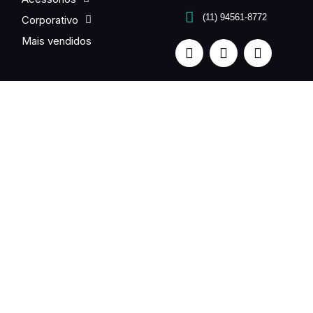
(11) 94561-8772
Corporativo
Mais vendidos
Quer enviar flores para um ente querido no exterior? Fale
com a gente. Entrega em até 24h.
UNE FLEUR is a partner of the international Fleurop-
Interflora network in Brazil.