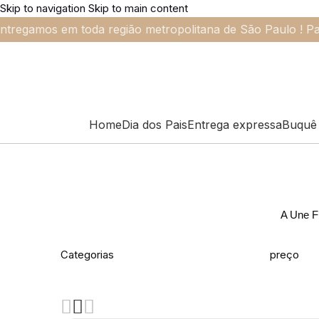
Skip to navigation
Skip to main content
ntregamos em toda região metropolitana de São Paulo ! Pa
Home
Dia dos Pais
Entrega expressa
Buquê 
A Une Fl
Categorias
preço