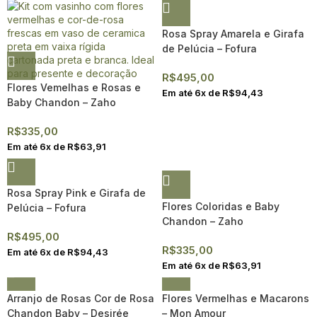
Rosa Spray Amarela e Girafa
de Pelúcia – Fofura
R$
495,00
Flores Vemelhas e Rosas e
Em até
6
x de
R$
94,43
Baby Chandon – Zaho
R$
335,00
Em até
6
x de
R$
63,91
Rosa Spray Pink e Girafa de
Flores Coloridas e Baby
Pelúcia – Fofura
Chandon – Zaho
R$
495,00
R$
335,00
Em até
6
x de
R$
94,43
Em até
6
x de
R$
63,91
Arranjo de Rosas Cor de Rosa
Flores Vermelhas e Macarons
Chandon Baby – Desirée
– Mon Amour