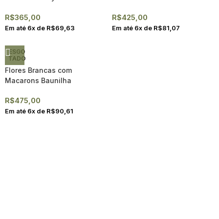
R$
365,00
R$
425,00
Em até
6
x de
R$
69,63
Em até
6
x de
R$
81,07
ESGO
TADO
Flores Brancas com
Macarons Baunilha
R$
475,00
Em até
6
x de
R$
90,61