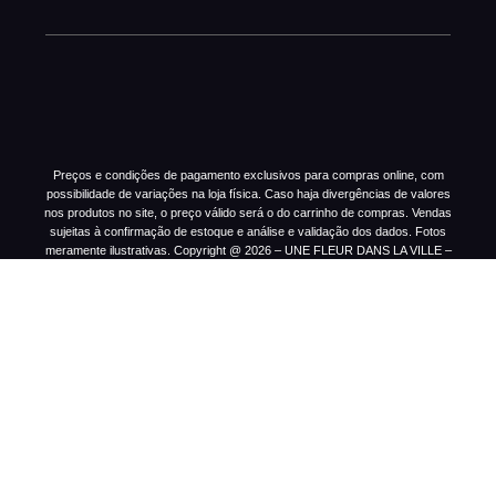
Preços e condições de pagamento exclusivos para compras online, com
possibilidade de variações na loja física. Caso haja divergências de valores
nos produtos no site, o preço válido será o do carrinho de compras. Vendas
sujeitas à confirmação de estoque e análise e validação dos dados. Fotos
meramente ilustrativas. Copyright @ 2026 – UNE FLEUR DANS LA VILLE –
Floricultura HB Ltda – CNPJ 05.064.231/0001-82 – Av. Moema, 480 – Moema,
São Paulo – SP, 04077-021. Todos os direitos reservados.
Política de Privacidade
Política de troca
Termos de
Uso