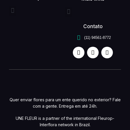
Entrega expressa
Buquê de flores
Arranjo de flores
Quem somos
Serviços unefleur
Contato
(11) 94561-8772
Quer enviar flores para um ente querido no exterior? Fale
com a gente. Entrega em até 24h.
UNE FLEUR is a partner of the international Fleurop-
Interflora network in Brazil.