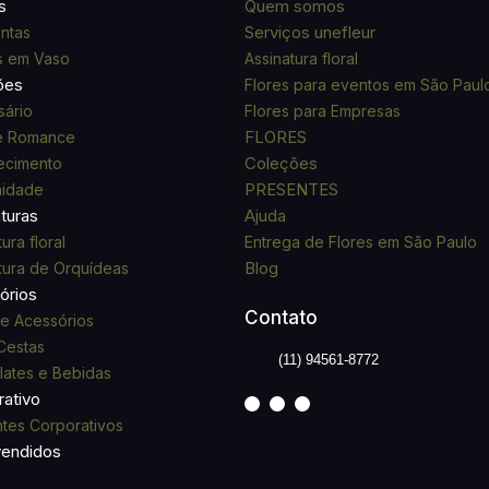
s
Quem somos
Serviços unefleur
ntas
s em Vaso
Assinatura floral
ões
Flores para eventos em São Paul
sário
Flores para Empresas
FLORES
e Romance
Coleções
ecimento
PRESENTES
nidade
turas
Ajuda
ura floral
Entrega de Flores em São Paulo
Blog
tura de Orquídeas
órios
Contato
e Acessórios
 Cestas
(11) 94561-8772
ates e Bebidas
ativo
tes Corporativos
vendidos