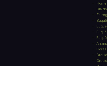
Home
Dia do
Entre
Buquê 
Buquê
Buquê 
Buquê 
Arranj
Flores
Orquí
Orquíd
Orquíd
Orquí
Orquí
Planta
Sucule
Planta
Ocasi
Aniver