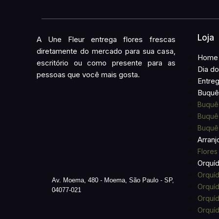
Loja
A Une Fleur entrega flores frescas
diretamente do mercado para sua casa,
Home
escritório ou como presente para as
Dia do
pessoas que você mais gosta.
Entre
Buquê 
Buquê
Buquê 
Buquê 
Arranj
Flores
Orquí
Orquíd
Av. Moema, 480 - Moema, São Paulo - SP,
Orquíd
04077-021
Orquí
Orquí