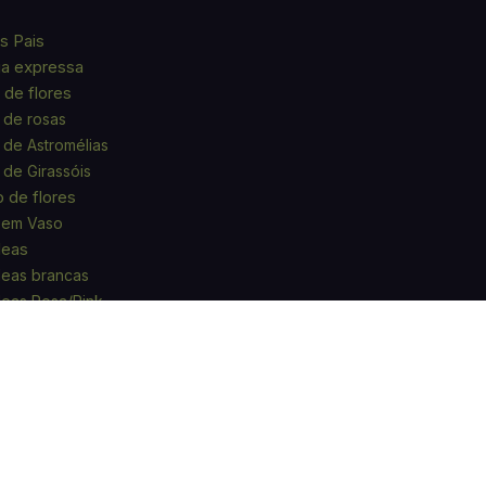
s Pais
ga expressa
de flores
 de rosas
de Astromélias
de Girassóis
o de flores
 em Vaso
deas
eas brancas
eas Rosa/Pink
deas Roxas
deas Verdes
s
ntas
s em Vaso
ões
sário