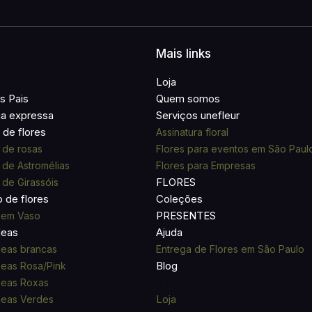
Mais links
Loja
s Pais
Quem somos
ga expressa
Serviços unefleur
de flores
Assinatura floral
 de rosas
Flores para eventos em São Paul
de Astromélias
Flores para Empresas
FLORES
de Girassóis
o de flores
Coleções
PRESENTES
 em Vaso
deas
Ajuda
eas brancas
Entrega de Flores em São Paulo
Blog
eas Rosa/Pink
deas Roxas
Loja
deas Verdes