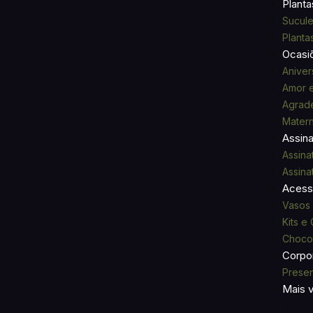
Planta
Sucule
Planta
Ocasi
Aniver
Amor 
Agrad
Mater
Assina
Assinat
Assina
Acess
Vasos 
Kits e
Chocol
Corpor
Presen
Mais 