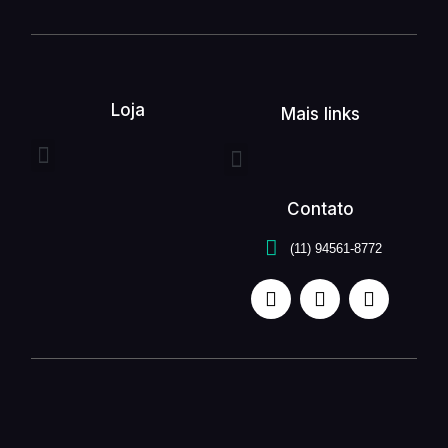
Loja
Mais links
Entrega expressa
Buquê de flores
Arranjo de flores
Quem somos
Serviços unefleur
Contato
(11) 94561-8772