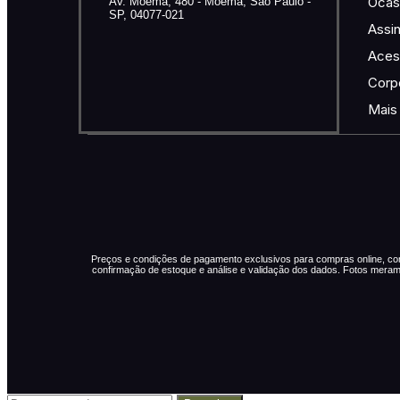
Ocas
Av. Moema, 480 - Moema, São Paulo -
SP, 04077-021
Assin
Aces
Corp
Mais
Preços e condições de pagamento exclusivos para compras online, com p
confirmação de estoque e análise e validação dos dados. Fotos mera