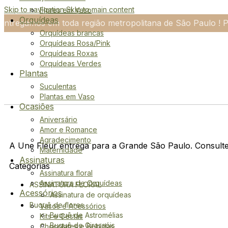
Skip to navigation
Skip to main content
Flores em Vaso
Orquídeas
Entregamos em toda região metropolitana de São Paulo ! P
Orquídeas brancas
Orquídeas Rosa/Pink
Orquídeas Roxas
Orquídeas Verdes
Plantas
Suculentas
Plantas em Vaso
Ocasiões
luxury floral design
Aniversário
Amor e Romance
Agradecimento
A Une Fleur entrega para a Grande São Paulo. Consulte
Maternidade
Assinaturas
Categorias
Assinatura floral
Assinatura de Orquídeas
ASSINATURA FLORAL
Acessórios
Assinatura de orquídeas
Buquê de flores
Vasos e Acessórios
Buquê de Astromélias
Kits e Cestas
Buquê de Girassóis
Chocolates e Bebidas