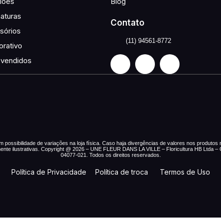
iões
Blog
aturas
Contato
sórios
(11) 94561-8772
orativo
 vendidos
ossibilidade de variações na loja física. Caso haja divergências de valores nos produtos no
mente ilustrativas. Copyright @ 2026 – UNE FLEUR DANS LA VILLE – Floricultura HB Ltda 
04077-021. Todos os direitos reservados.
Política de Privacidade
Política de troca
Termos de Uso