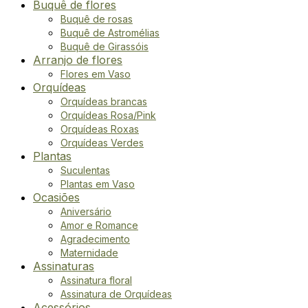
Buquê de flores
Buquê de rosas
Buquê de Astromélias
Buquê de Girassóis
Arranjo de flores
Flores em Vaso
Orquídeas
Orquídeas brancas
Orquídeas Rosa/Pink
Orquídeas Roxas
Orquídeas Verdes
Plantas
Suculentas
Plantas em Vaso
Ocasiões
Aniversário
Amor e Romance
Agradecimento
Maternidade
Assinaturas
Assinatura floral
Assinatura de Orquídeas
Acessórios