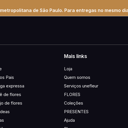
metropolitana de São Paulo. Para entregas no mesmo dia
Mais links
e
Loja
os Pais
Quem somos
ega expressa
Serviços unefleur
ê de flores
FLORES
jo de flores
Coleções
ídeas
PRESENTES
as
Ajuda