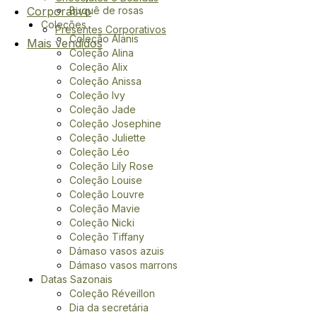
Corporativo
Buquê de rosas
Coleções
Presentes Corporativos
Coleção Alanis
Mais vendidos
Coleção Alina
Coleção Alix
Coleção Anissa
Coleção Ivy
Coleção Jade
Coleção Josephine
Coleção Juliette
Coleção Léo
Coleção Lily Rose
Coleção Louise
Coleção Louvre
Coleção Mavie
Coleção Nicki
Coleção Tiffany
Dámaso vasos azuis
Dámaso vasos marrons
Datas Sazonais
Coleção Réveillon
Dia da secretária