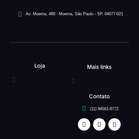
Av. Moema, 480 - Moema, São Paulo - SP, 04077-021
Loja
Mais links
Entrega expressa
Buquê de flores
Arranjo de flores
Quem somos
Serviços unefleur
Contato
(11) 94561-8772