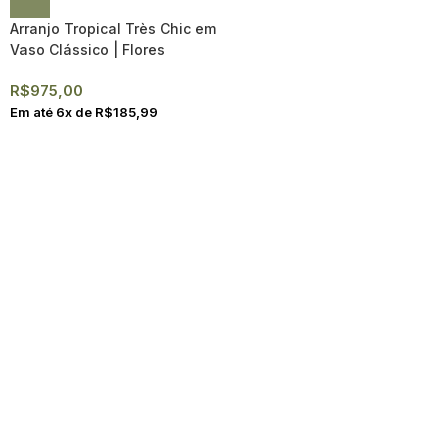
Arranjo Tropical Très Chic em
Vaso Clássico | Flores
Exuberantes
R$
975,00
Em até
6
x de
R$
185,99