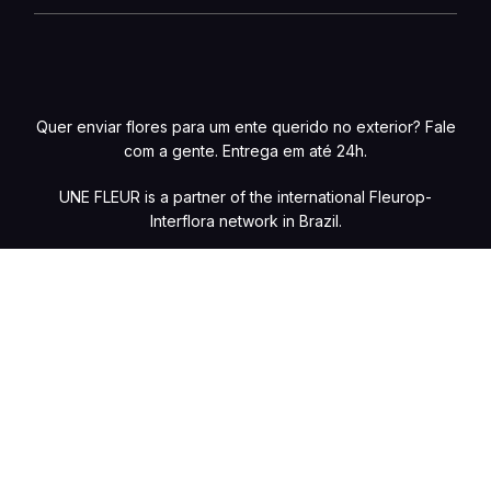
Quer enviar flores para um ente querido no exterior? Fale
com a gente. Entrega em até 24h.
UNE FLEUR is a partner of the international Fleurop-
Interflora network in Brazil.
Preços e condições de pagamento exclusivos para compras online, com
possibilidade de variações na loja física. Caso haja divergências de valores
nos produtos no site, o preço válido será o do carrinho de compras. Vendas
sujeitas à confirmação de estoque e análise e validação dos dados. Fotos
meramente ilustrativas. Copyright @ 2026 – UNE FLEUR DANS LA VILLE –