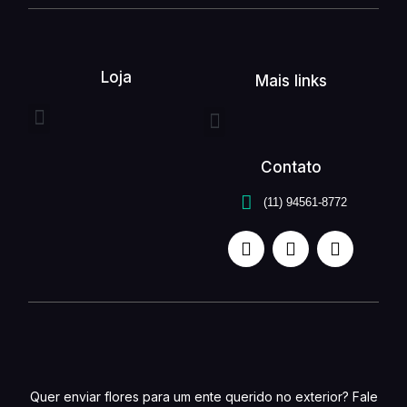
Loja
Mais links
Entrega expressa
Buquê de flores
Arranjo de flores
Quem somos
Serviços unefleur
Contato
(11) 94561-8772
Quer enviar flores para um ente querido no exterior? Fale