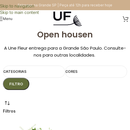
Entregas na Grande SP | Peça até 12h para receber hoje
Skip to navigation
Skip to main content
Menu
Open housen
A Une Fleur entrega para a Grande São Paulo. Consulte-
nos para outras localidades.
CATEGORIAS
CORES
FILTRO
Filtros