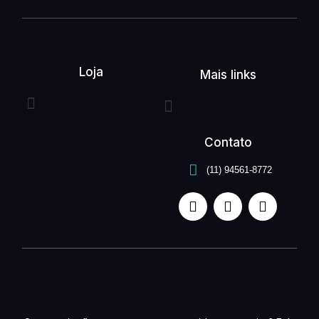
Loja
Mais links
Entrega expressa
Buquê de flores
Arranjo de flores
Quem somos
Serviços unefleur
Contato
(11) 94561-8772