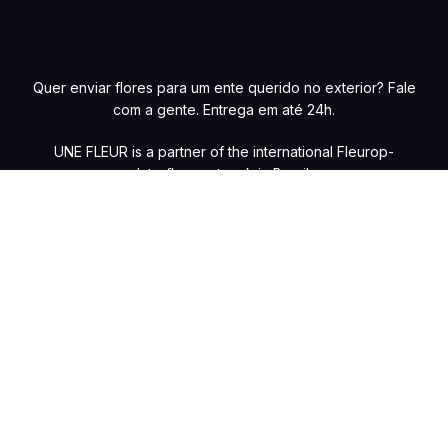
Quer enviar flores para um ente querido no exterior? Fale
com a gente. Entrega em até 24h.
UNE FLEUR is a partner of the international Fleurop-
Interflora network in Brazil.
Preços e condições de pagamento exclusivos para compras online, com
possibilidade de variações na loja física. Caso haja divergências de valores
nos produtos no site, o preço válido será o do carrinho de compras. Vendas
sujeitas à confirmação de estoque e análise e validação dos dados. Fotos
meramente ilustrativas. Copyright @ 2026 – UNE FLEUR DANS LA VILLE –
Floricultura HB Ltda – CNPJ 05.064.231/0001-82 – Av. Moema, 480 – Moema,