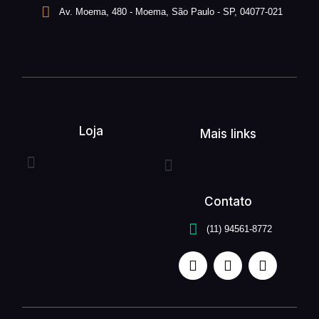
Av. Moema, 480 - Moema, São Paulo - SP, 04077-021
Loja
Mais links
Entrega expressa
Buquê de flores
Arranjo de flores
Quem somos
Serviços unefleur
Contato
(11) 94561-8772