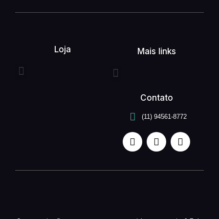
Loja
Mais links
Entrega expressa
Buquê de flores
Arranjo de flores
Quem somos
Serviços unefleur
Contato
(11) 94561-8772