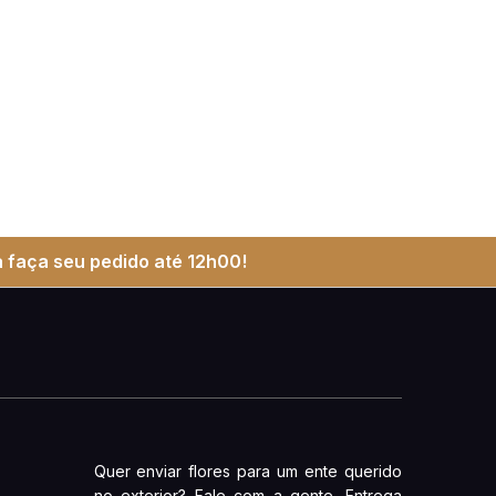
 faça seu pedido até 12h00!
Quer enviar flores para um ente querido
no exterior? Fale com a gente. Entrega