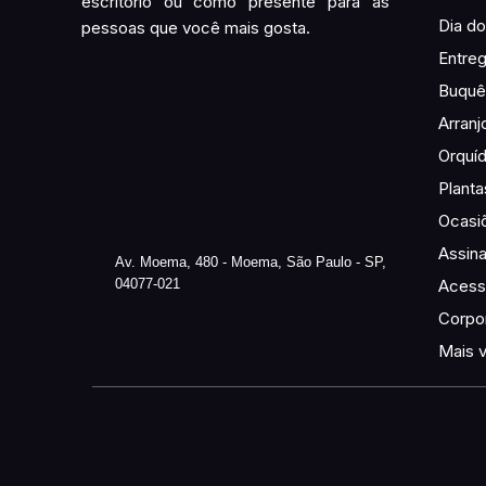
escritório ou como presente para as
Dia do
pessoas que você mais gosta.
Entre
Buquê 
Arranj
Orquí
Planta
Ocasi
Assina
Av. Moema, 480 - Moema, São Paulo - SP,
04077-021
Acess
Corpor
Mais 