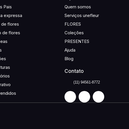
s Pais
Quem somos
ga expressa
Serviços unefleur
de flores
FLORES
o de flores
Coleções
deas
PRESENTES
s
Ajuda
ões
Blog
turas
Contato
órios
(11) 94561-8772
ativo
vendidos