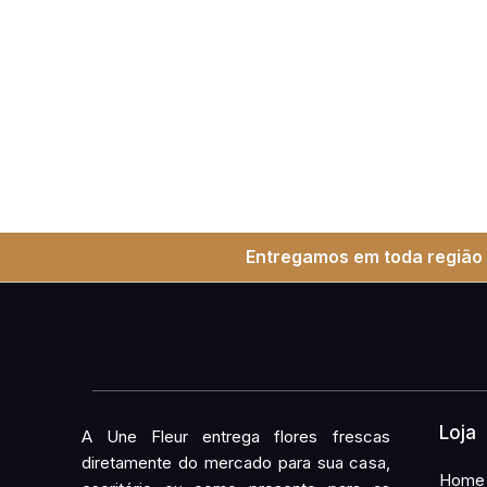
Entregamos em toda região 
Loja
A Une Fleur entrega flores frescas
diretamente do mercado para sua casa,
Home