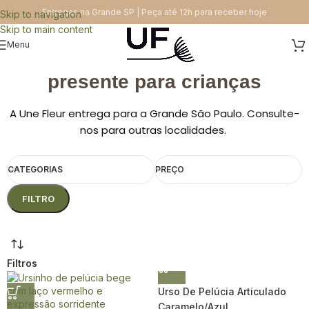
Entregas na Grande SP | Peça até 12h para receber hoje
Skip to navigation
Skip to main content
Menu
presente para crianças
A Une Fleur entrega para a Grande São Paulo. Consulte-
nos para outras localidades.
CATEGORIAS
PREÇO
FILTRO
Filtros
Urso De Pelúcia Articulado
Caramelo/Azul