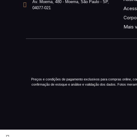
Av. Moema, 480 - Moema, São Paulo - SP,
04077-021
Acess
Corpor
Mais 
Preços e condições de pagamento exclusivos para compras online, com p
confirmação de estoque e análise e validação dos dados. Fotos mera