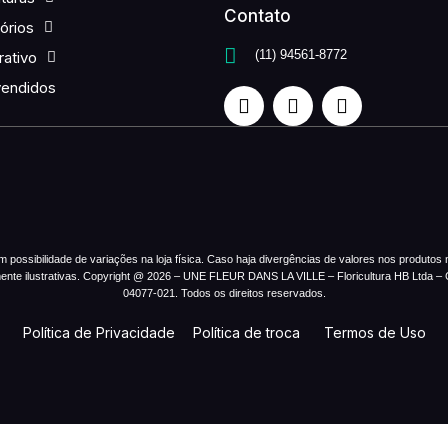
Contato
órios
(11) 94561-8772
ativo
vendidos
ossibilidade de variações na loja física. Caso haja divergências de valores nos produtos no
mente ilustrativas. Copyright @ 2026 – UNE FLEUR DANS LA VILLE – Floricultura HB Ltda 
04077-021. Todos os direitos reservados.
Política de Privacidade
Política de troca
Termos de Uso