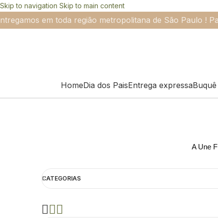
Skip to navigation
Skip to main content
ntregamos em toda região metropolitana de São Paulo ! Pa
Home
Dia dos Pais
Entrega expressa
Buquê 
A Une Fl
CATEGORIAS