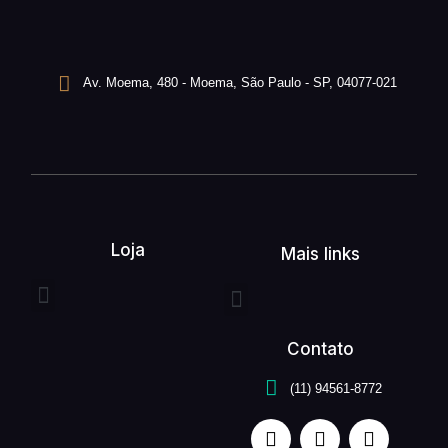
Av. Moema, 480 - Moema, São Paulo - SP, 04077-021
Loja
Mais links
Entrega expressa
Buquê de flores
Arranjo de flores
Quem somos
Serviços unefleur
Contato
(11) 94561-8772