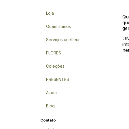
Loja
Qu
qu
Quem somos
ge
UN
Serviços unefleur
int
net
FLORES
Coleções
PRESENTES
Ajuda
Blog
Contato