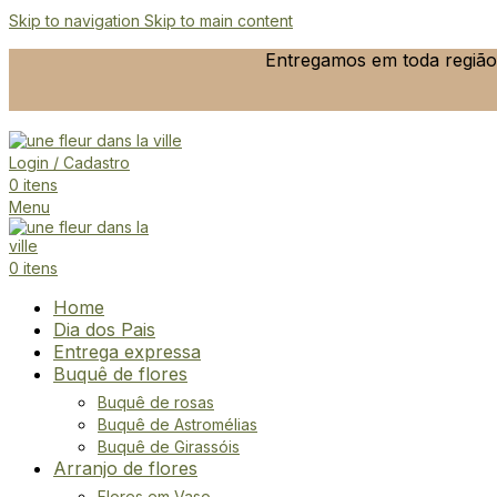
Skip to navigation
Skip to main content
Entregamos em toda região 
Login / Cadastro
0
itens
Menu
0
itens
Home
Dia dos Pais
Entrega expressa
Buquê de flores
Buquê de rosas
Buquê de Astromélias
Buquê de Girassóis
Arranjo de flores
Flores em Vaso