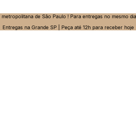
metropolitana de São Paulo ! Para entregas no mesmo dia
Entregas na Grande SP | Peça até 12h para receber hoje