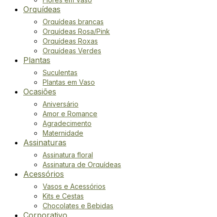
Orquídeas
Orquídeas brancas
Orquídeas Rosa/Pink
Orquídeas Roxas
Orquídeas Verdes
Plantas
Suculentas
Plantas em Vaso
Ocasiões
Aniversário
Amor e Romance
Agradecimento
Maternidade
Assinaturas
Assinatura floral
Assinatura de Orquídeas
Acessórios
Vasos e Acessórios
Kits e Cestas
Chocolates e Bebidas
Corporativo