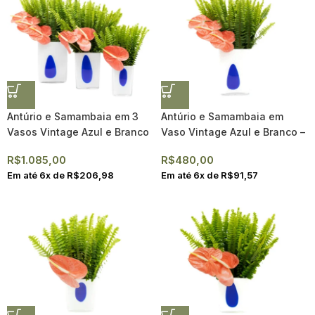
Antúrio e Samambaia em 3
Antúrio e Samambaia em
Vasos Vintage Azul e Branco
Vaso Vintage Azul e Branco –
– Alicja II
Alicja II
R$
1.085,00
R$
480,00
Em até
6
x de
R$
206,98
Em até
6
x de
R$
91,57