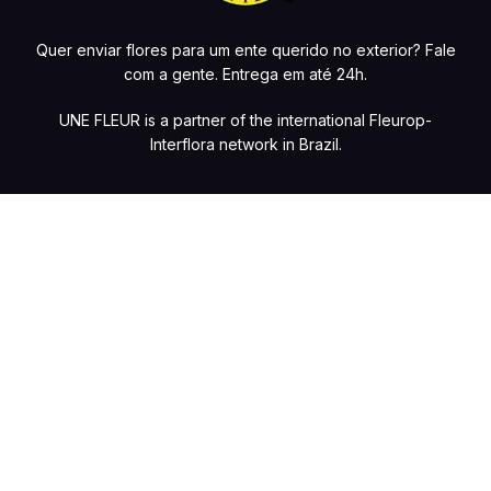
Quer enviar flores para um ente querido no exterior? Fale
com a gente. Entrega em até 24h.
UNE FLEUR is a partner of the international Fleurop-
Interflora network in Brazil.
Preços e condições de pagamento exclusivos para compras online,
com possibilidade de variações na loja física. Caso haja
divergências de valores nos produtos no site, o preço válido será o
do carrinho de compras. Vendas sujeitas à confirmação de
estoque e análise e validação dos dados. Fotos meramente
ilustrativas. Copyright @ 2026 – UNE FLEUR DANS LA VILLE –
Floricultura HB Ltda – CNPJ 05.064.231/0001-82 – Av. Moema, 480 –
Moema, São Paulo – SP, 04077-021. Todos os direitos reservados.