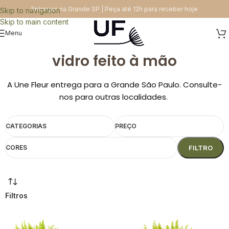
Entregas na Grande SP | Peça até 12h para receber hoje
Skip to navigation
Skip to main content
Menu
vidro feito à mão
A Une Fleur entrega para a Grande São Paulo. Consulte-
nos para outras localidades.
CATEGORIAS
PREÇO
CORES
FILTRO
Filtros