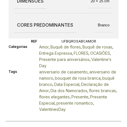
DIMENSÕES
20 × 25 cm
CORES PREDOMINANTES
Branco
REF
UFBQROSABCAMOR
Categorias
Amor
Buquê de flores
Buquê de rosas
,
,
,
Entrega Expressa
FLORES
OCASIÕES
,
,
,
Presente para aniversários
Valentine’s
,
Day
Tags
aniversario de casamento
aniversario de
,
namoro
bouquet de rosa branca
buquê
,
,
branco
Data Especial
Declaração de
,
,
Amor
Dia dos Namorados
flores brancas
,
,
,
flores elegantes
Presente
Presente
,
,
Especial
presente romantico
,
,
ValentinesDay