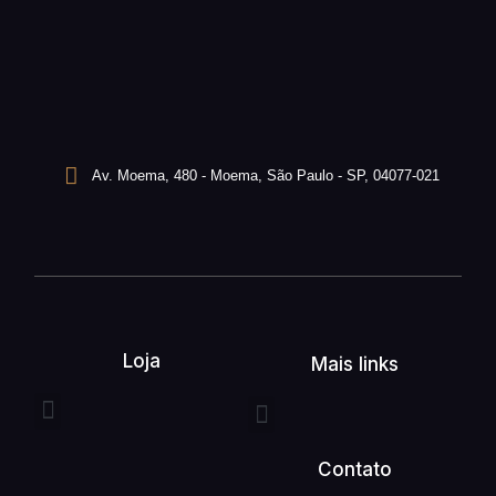
Av. Moema, 480 - Moema, São Paulo - SP, 04077-021
Loja
Mais links
Entrega expressa
Buquê de flores
Arranjo de flores
Quem somos
Serviços unefleur
Contato