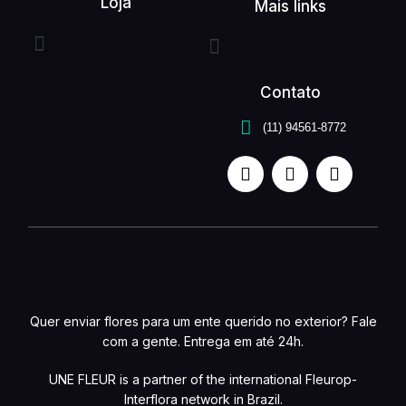
Loja
Mais links
Entrega expressa
Buquê de flores
Arranjo de flores
Quem somos
Serviços unefleur
Contato
(11) 94561-8772
Quer enviar flores para um ente querido no exterior? Fale
com a gente. Entrega em até 24h.
UNE FLEUR is a partner of the international Fleurop-
Interflora network in Brazil.