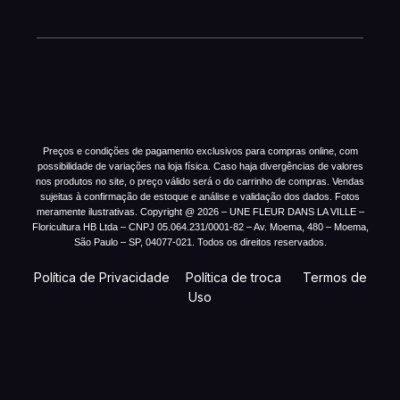
Preços e condições de pagamento exclusivos para compras online, com
possibilidade de variações na loja física. Caso haja divergências de valores
nos produtos no site, o preço válido será o do carrinho de compras. Vendas
sujeitas à confirmação de estoque e análise e validação dos dados. Fotos
meramente ilustrativas. Copyright @ 2026 – UNE FLEUR DANS LA VILLE –
Floricultura HB Ltda – CNPJ 05.064.231/0001-82 – Av. Moema, 480 – Moema,
São Paulo – SP, 04077-021. Todos os direitos reservados.
Política de Privacidade
Política de troca
Termos de
Uso