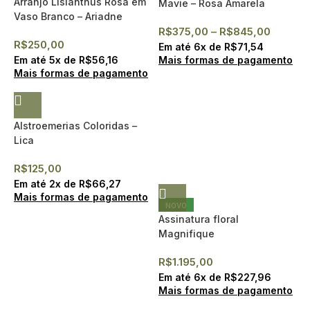
Arranjo Lisianthus Rosa em
Mavie – Rosa Amarela
Vaso Branco – Ariadne
R$
375,00
–
R$
845,00
R$
250,00
Em até
6
x de
R$
71,54
Mais formas de pagamento
Em até
5
x de
R$
56,16
Mais formas de pagamento
Alstroemerias Coloridas –
Lica
R$
125,00
Em até
2
x de
R$
66,27
Mais formas de pagamento
NOVO
Assinatura floral
Magnifique
R$
1.195,00
Em até
6
x de
R$
227,96
Mais formas de pagamento