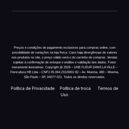
Preços e condições de pagamento exclusivos para compras online, com
possibilidade de variações na loja física. Caso haja divergências de valores
nos produtos no site, o preço válido será o do carrinho de compras. Vendas
sujeitas à confirmação de estoque e análise e validação dos dados. Fotos
meramente ilustrativas. Copyright @ 2026 – UNE FLEUR DANS LA VILLE –
Floricultura HB Ltda – CNPJ 05.064.231/0001-82 – Av. Moema, 480 – Moema,
São Paulo – SP, 04077-021. Todos os direitos reservados.
Política de Privacidade
Política de troca
Termos de
Uso