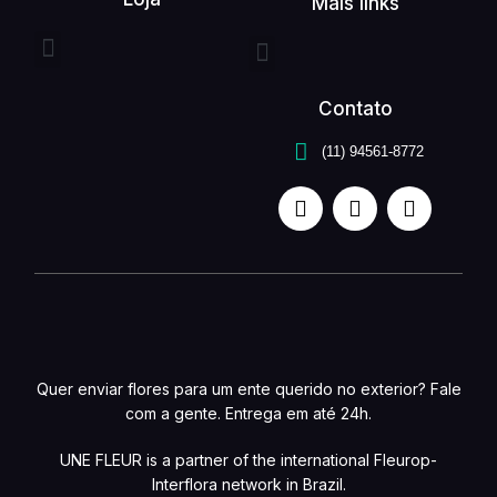
Mais links
Entrega expressa
Buquê de flores
Arranjo de flores
Quem somos
Serviços unefleur
Contato
(11) 94561-8772
Quer enviar flores para um ente querido no exterior? Fale
com a gente. Entrega em até 24h.
UNE FLEUR is a partner of the international Fleurop-
Interflora network in Brazil.