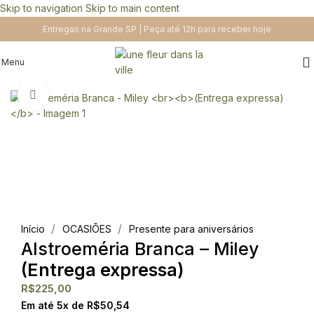
Skip to navigation
Skip to main content
Entregas na Grande SP | Peça até 12h para receber hoje
Menu
Clique para ampliar
/
/
Início
OCASIÕES
Presente para aniversários
Alstroeméria Branca – Miley
(Entrega expressa)
R$
225,00
Em até
5
x de
R$
50,54