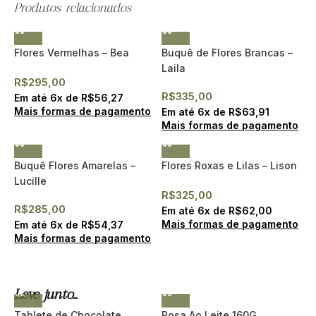
Produtos relacionados
Flores Vermelhas – Bea
Buquê de Flores Brancas –
Laila
R$
295,00
R$
335,00
Em até
6
x de
R$
56,27
Mais formas de pagamento
Em até
6
x de
R$
63,91
Mais formas de pagamento
Buquê Flores Amarelas –
Flores Roxas e Lilas – Lison
Lucille
R$
325,00
R$
285,00
Em até
6
x de
R$
62,00
Mais formas de pagamento
Em até
6
x de
R$
54,37
Mais formas de pagamento
Leve junto...
Tablete de Chocolate
Rosa Ao Leite 160G