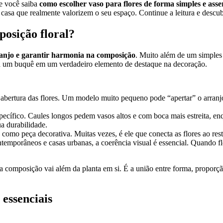
ue você saiba
como escolher vaso para flores de forma simples e asse
a casa que realmente valorizem o seu espaço. Continue a leitura e descu
posição floral?
rranjo e garantir harmonia na composição
. Muito além de um simples 
ma um buquê em um verdadeiro elemento de destaque na decoração.
 abertura das flores. Um modelo muito pequeno pode “apertar” o arranj
pecífico. Caules longos pedem vasos altos e com boca mais estreita, en
ua durabilidade.
omo peça decorativa. Muitas vezes, é ele que conecta as flores ao res
emporâneos e casas urbanas, a coerência visual é essencial. Quando fl
a composição vai além da planta em si. É a união entre forma, proporçã
 essenciais