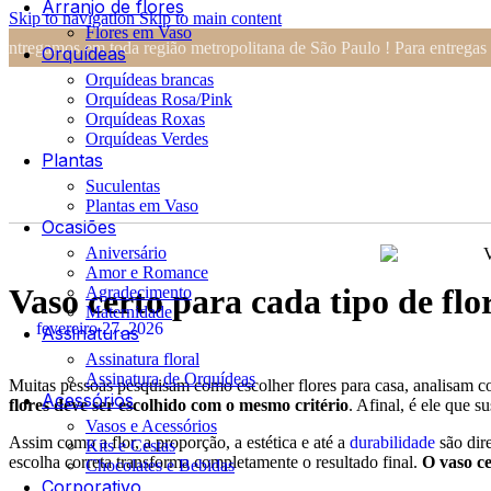
Arranjo de flores
Skip to navigation
Skip to main content
Flores em Vaso
Entregamos em toda região metropolitana de São Paulo ! Para entregas
Orquídeas
Orquídeas brancas
Orquídeas Rosa/Pink
Orquídeas Roxas
Orquídeas Verdes
Plantas
Suculentas
Plantas em Vaso
Ocasiões
Aniversário
Amor e Romance
Vaso certo para cada tipo de fl
Agradecimento
Maternidade
fevereiro 27, 2026
Assinaturas
Assinatura floral
Assinatura de Orquídeas
Muitas pessoas pesquisam como escolher flores para casa, analisam co
Acessórios
flores deve ser escolhido com o mesmo critério
. Afinal, é ele que s
Vasos e Acessórios
Assim como a flor, a proporção, a estética e até a
durabilidade
são dir
Kits e Cestas
escolha correta transforma completamente o resultado final.
O vaso ce
Chocolates e Bebidas
Corporativo