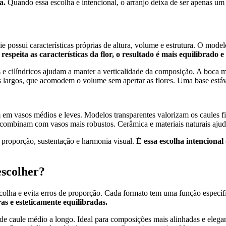
da.
Quando essa escolha é intencional, o arranjo deixa de ser apenas um d
ie possui características próprias de altura, volume e estrutura. O model
espeita as características da flor, o resultado é mais equilibrado e
s e cilíndricos ajudam a manter a verticalidade da composição. A boca m
largos, que acomodem o volume sem apertar as flores. Uma base estável
em vasos médios e leves. Modelos transparentes valorizam os caules fi
ombinam com vasos mais robustos. Cerâmica e materiais naturais ajudam 
e proporção, sustentação e harmonia visual.
É essa escolha intenciona
escolher?
scolha e evita erros de proporção. Cada formato tem uma função específi
as e esteticamente equilibradas.
 de caule médio a longo. Ideal para composições mais alinhadas e elegan