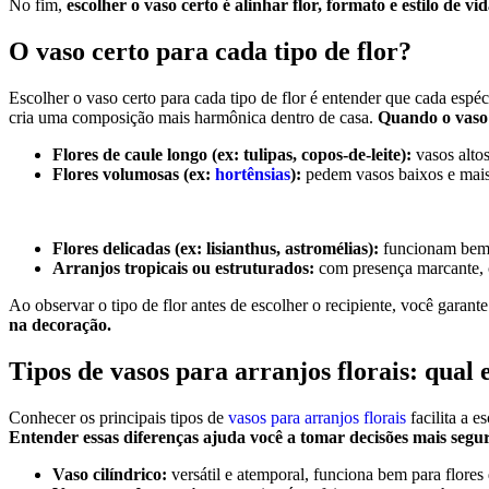
No fim,
escolher o vaso certo é alinhar flor, formato e estilo de vi
O vaso certo para cada tipo de flor?
Escolher o vaso certo para cada tipo de flor é entender que cada espéc
cria uma composição mais harmônica dentro de casa.
Quando o vaso r
Flores de caule longo (ex: tulipas, copos-de-leite):
vasos alto
Flores volumosas (ex:
hortênsias
):
pedem vasos baixos e mais 
Flores delicadas (ex: lisianthus, astromélias):
funcionam bem 
Arranjos tropicais ou estruturados:
com presença marcante, c
Ao observar o tipo de flor antes de escolher o recipiente, você garant
na decoração.
Tipos de vasos para arranjos florais: qual 
Conhecer os principais tipos de
vasos para arranjos florais
facilita a e
Entender essas diferenças ajuda você a tomar decisões mais segur
Vaso cilíndrico:
versátil e atemporal, funciona bem para flores