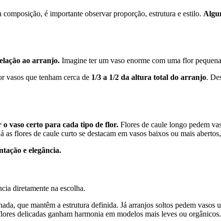
na composição, é importante observar proporção, estrutura e estilo.
Algun
elação ao arranjo.
Imagine ter um vaso enorme com uma flor pequena
 por vasos que tenham cerca de
1/3 a 1/2 da altura total do arranjo
. De
 o vaso certo para cada tipo de flor.
Flores de caule longo pedem vas
á as flores de caule curto se destacam em vasos baixos ou mais abertos
ntação e elegância.
ia diretamente na escolha.
a, que mantêm a estrutura definida. Já arranjos soltos pedem vasos 
 flores delicadas ganham harmonia em modelos mais leves ou orgânicos.