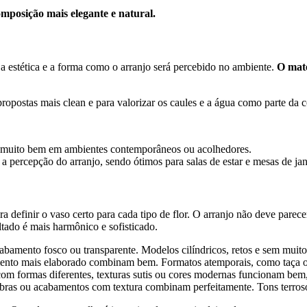
mposição mais elegante e natural.
 a estética e a forma como o arranjo será percebido no ambiente.
O mate
 propostas mais clean e para valorizar os caules e a água como parte da
muito bem em ambientes contemporâneos ou acolhedores.
a percepção do arranjo, sendo ótimos para salas de estar e mesas de jan
a definir o vaso certo para cada tipo de flor. O arranjo não deve pare
tado é mais harmônico e sofisticado.
acabamento fosco ou transparente. Modelos cilíndricos, retos e sem muit
mento mais elaborado combinam bem. Formatos atemporais, como taça ou
 com formas diferentes, texturas sutis ou cores modernas funcionam be
fibras ou acabamentos com textura combinam perfeitamente. Tons terros