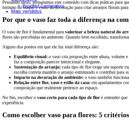
Pensando nisso, preparamos este conteúdo com dicas práticas para q
Presentes Corporativos
formato do buquê e estilo da decoração para criar arranjos florais par
Mais vendidos
Por que o vaso faz toda a diferença na com
O vaso de flor é fundamental para
valorizar a beleza natural do a
flores são percebidas no ambiente. Quando bem escolhido, transfor
Alguns dos pontos em que ele faz total diferença são:
Equilíbrio visual:
o vaso cria proporção entre altura, volume e
faz a composição parecer intencional e elegante.
Sustentação do arranjo:
cada tipo de flor exige um suporte es
escolha correta mantém o arranjo estruturado e contribui para s
Impacto na decoração do ambiente:
o vaso também funciona c
Relação entre flor, vaso e estilo da casa:
em apartamentos cont
composição que realmente pertence ao espaço.
No fim, escolher o
vaso certo para cada tipo de flor
é entender que 
experiência.
Como escolher vaso para flores: 5 critérios