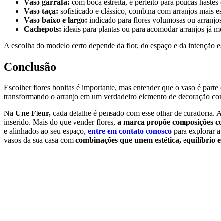
Vaso garrafa:
com boca estreita, é perfeito para poucas hastes 
Vaso taça:
sofisticado e clássico, combina com arranjos mais 
Vaso baixo e largo:
indicado para flores volumosas ou arranjo
Cachepots:
ideais para plantas ou para acomodar arranjos já
A escolha do modelo certo depende da flor, do espaço e da intenção e
Conclusão
Escolher flores bonitas é importante, mas entender que o vaso é parte
transformando o arranjo em um verdadeiro elemento de decoração com
Na
Une Fleur,
cada detalhe é pensado com esse olhar de curadoria. A 
inserido. Mais do que vender flores,
a marca propõe composições com
e alinhados ao seu espaço,
entre em contato conosco
para explorar a
vasos da sua casa com
combinações que unem estética, equilíbrio e