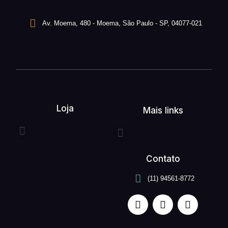
Av. Moema, 480 - Moema, São Paulo - SP, 04077-021
Loja
Mais links
Entrega expressa
Buquê de flores
Arranjo de flores
Quem somos
Serviços unefleur
Contato
(11) 94561-8772