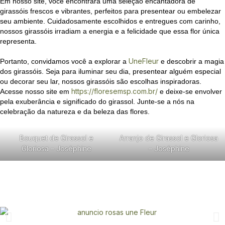
Em nosso site, você encontrará uma seleção encantadora de
girassóis frescos e vibrantes, perfeitos para presentear ou embelezar
seu ambiente. Cuidadosamente escolhidos e entregues com carinho,
nossos girassóis irradiam a energia e a felicidade que essa flor única
representa.
UneFleur
Portanto, convidamos você a explorar a
e descobrir a magia
dos girassóis. Seja para iluminar seu dia, presentear alguém especial
ou decorar seu lar, nossos girassóis são escolhas inspiradoras.
https://floresemsp.com.br/
Acesse nosso site em
e deixe-se envolver
pela exuberância e significado do girassol. Junte-se a nós na
celebração da natureza e da beleza das flores.
Bouquet de Girassol e
Arranjo de Girassol e Gloriosa
Gloriosa – Joséphine
– Joséphine