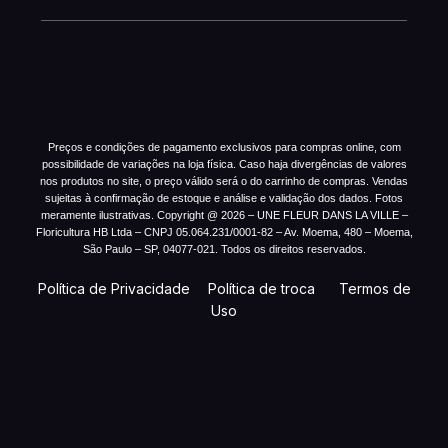
Preços e condições de pagamento exclusivos para compras online, com
possibilidade de variações na loja física. Caso haja divergências de valores
nos produtos no site, o preço válido será o do carrinho de compras. Vendas
sujeitas à confirmação de estoque e análise e validação dos dados. Fotos
meramente ilustrativas. Copyright @ 2026 – UNE FLEUR DANS LA VILLE –
Floricultura HB Ltda – CNPJ 05.064.231/0001-82 – Av. Moema, 480 – Moema,
São Paulo – SP, 04077-021. Todos os direitos reservados.
Política de Privacidade
Política de troca
Termos de
Uso