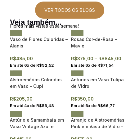
VER TODOS OS BLOGS
Veja também...
Flores mais vistas essa semana!
Vaso de Flores Coloridas –
Rosas Cor-de-Rosa –
Alanis
Mavie
R$
485,00
R$
375,00
–
R$
845,00
Em até
6
x de
R$
92,52
Em até
6
x de
R$
71,54
Alstroemérias Coloridas
Anturios em Vaso Tulipa
em Vaso – Cupi
de Vidro
R$
205,00
R$
350,00
Em até
4
x de
R$
56,48
Em até
6
x de
R$
66,77
Antúrio e Samambaia em
Arranjo de Alstroemérias
Vaso Vintage Azul e
Pink em Vaso de Vidro –
Branco – Alicja
Tiffany