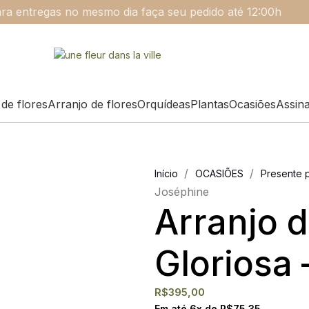
ra entregas no mesmo dia faça seu pedido até 12:00h
de flores
Arranjo de flores
Orquídeas
Plantas
Ocasiões
Assin
/
/
Início
OCASIÕES
Presente p
Joséphine
Arranjo d
Gloriosa
R$
395,00
Em até
6
x de
R$
75,35