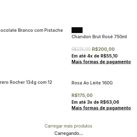
- 11%
hocolate Branco com Pistache
Chandon Brut Rosé 750ml
R$
200,00
R$
225,00
Em até
4
x de
R$
55,10
Mais formas de pagamento
rero Rocher 134g com 12
Rosa Ao Leite 160G
R$
175,00
Em até
3
x de
R$
63,06
Mais formas de pagamento
Carregar mais produtos
Carregando...