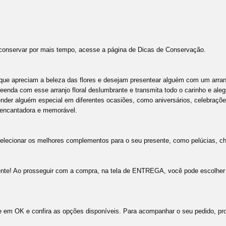
conservar por mais tempo, acesse a página de Dicas de Conservação.
s que apreciam a beleza das flores e desejam presentear alguém com um arra
eenda com esse arranjo floral deslumbrante e transmita todo o carinho e alegr
nder alguém especial em diferentes ocasiões, como aniversários, celebraçõe
 encantadora e memorável.
 selecionar os melhores complementos para o seu presente, como pelúcias, choc
te! Ao prosseguir com a compra, na tela de ENTREGA, você pode escolher u
ique em OK e confira as opções disponíveis. Para acompanhar o seu pedido, p