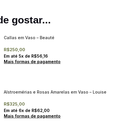
e gostar...
Callas em Vaso – Beauté
R$
250,00
Em até
5
x de
R$
56,16
Mais formas de pagamento
Alstroemérias e Rosas Amarelas em Vaso – Louise
R$
325,00
Em até
6
x de
R$
62,00
Mais formas de pagamento