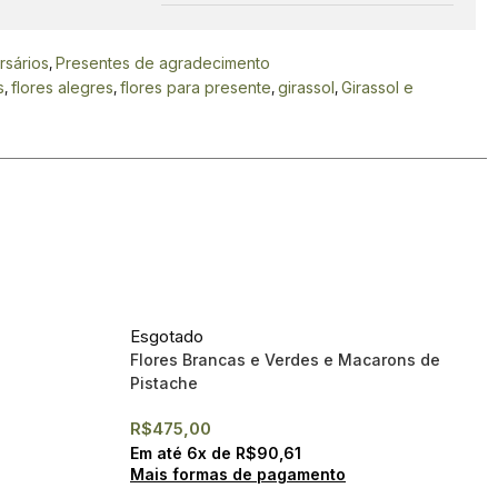
rsários
Presentes de agradecimento
,
s
flores alegres
flores para presente
girassol
Girassol e
,
,
,
,
Esgotado
Flores Brancas e Verdes e Macarons de
Pistache
R$
475,00
Em até
6
x de
R$
90,61
Mais formas de pagamento