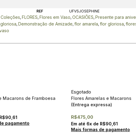
REF
UFVSJOSEPHINE
Coleções
FLORES
Flores em Vaso
OCASIÕES
Presente para anive
,
,
,
,
,
 gloriosa
Demonstração de Amizade
flor amarela
flor gloriosa
flore
,
,
,
,
 vaso
Esgotado
 e Macarons de Framboesa
Flores Amarelas e Macarons
(Entrega expressa)
R$
475,00
R$
90,61
de pagamento
Em até
6
x de
R$
90,61
Mais formas de pagamento