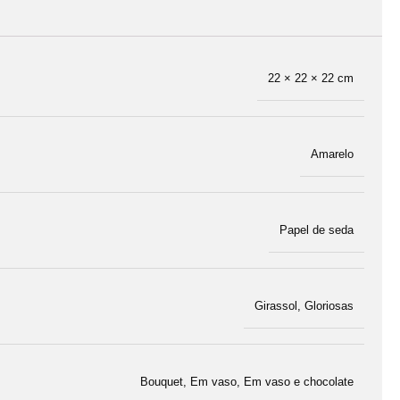
22 × 22 × 22 cm
Amarelo
Papel de seda
Girassol
,
Gloriosas
Bouquet
,
Em vaso
,
Em vaso e chocolate