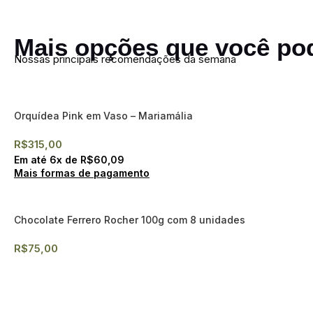
Mais opções que você pod
Nossas principais recomendações da semana
Orquídea Pink em Vaso – Mariamália
R$
315,00
Em até
6
x de
R$
60,09
Mais formas de pagamento
Chocolate Ferrero Rocher 100g com 8 unidades
R$
75,00