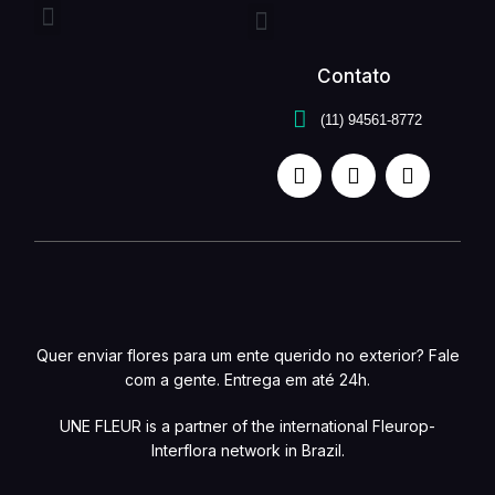
Entrega expressa
Buquê de flores
Arranjo de flores
Quem somos
Serviços unefleur
Contato
(11) 94561-8772
Quer enviar flores para um ente querido no exterior? Fale
com a gente. Entrega em até 24h.
UNE FLEUR is a partner of the international Fleurop-
Interflora network in Brazil.