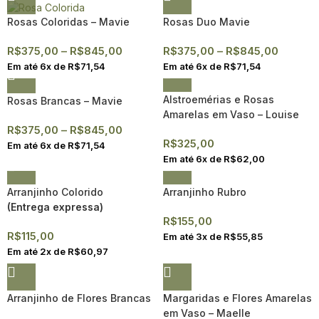
Rosas Coloridas – Mavie
Rosas Duo Mavie
R$
375,00
–
R$
845,00
R$
375,00
–
R$
845,00
Em até
6
x de
R$
71,54
Em até
6
x de
R$
71,54
Alstroemérias e Rosas
Rosas Brancas – Mavie
Amarelas em Vaso – Louise
R$
375,00
–
R$
845,00
R$
325,00
Em até
6
x de
R$
71,54
Em até
6
x de
R$
62,00
Arranjinho Colorido
Arranjinho Rubro
(Entrega expressa)
R$
155,00
R$
115,00
Em até
3
x de
R$
55,85
Em até
2
x de
R$
60,97
Arranjinho de Flores Brancas
Margaridas e Flores Amarelas
em Vaso – Maelle