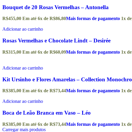
Bouquet de 20 Rosas Vermelhas – Antonella
R$
455,00
Em até
6
x de
R$
86,80
Mais formas de pagamento
1x d
Adicionar ao carrinho
Rosas Vermelhas e Chocolate Lindt – Desirée
R$
315,00
Em até
6
x de
R$
60,09
Mais formas de pagamento
1x d
Adicionar ao carrinho
Kit Ursinho e Flores Amarelas – Collection Monochr
R$
385,00
Em até
6
x de
R$
73,44
Mais formas de pagamento
1x d
Adicionar ao carrinho
Boca de Leão Branca em Vaso – Léo
R$
385,00
Em até
6
x de
R$
73,44
Mais formas de pagamento
1x d
Carregar mais produtos