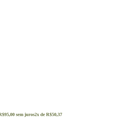
R$
95,00
sem juros
2x de
R$
50,37