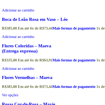
Adicionar ao carrinho
Boca de Leão Rosa em Vaso – Léo
R$
385,00
Em até
6
x de
R$
73,44
Mais formas de pagamento
1x d
Adicionar ao carrinho
Flores Coloridas – Maeva
(Entrega expressa)
R$
335,00
Em até
6
x de
R$
63,91
Mais formas de pagamento
1x d
Adicionar ao carrinho
Flores Vermelhas – Maeva
R$
385,00
Em até
6
x de
R$
73,44
Mais formas de pagamento
1x d
Ver opções
Rosas Cor-de-Rosa – Mavie