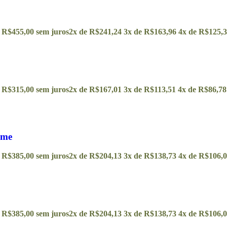
e
R$
455,00
sem juros
2x de
R$
241,24
3x de
R$
163,96
4x de
R$
125,
e
R$
315,00
sem juros
2x de
R$
167,01
3x de
R$
113,51
4x de
R$
86,78
ome
e
R$
385,00
sem juros
2x de
R$
204,13
3x de
R$
138,73
4x de
R$
106,
e
R$
385,00
sem juros
2x de
R$
204,13
3x de
R$
138,73
4x de
R$
106,