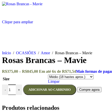
Clique para ampliar
Início
/
OCASIÕES
/
Amor
/
Rosas Brancas – Mavie
Rosas Brancas – Mavie
R$
375,00
–
R$
845,00
Em até
6
x de
R$
71,54
Mais formas de pag
Size
Limpar
ADICIONAR AO CARRINHO
Compre agora
-
+
Produtos relacionados