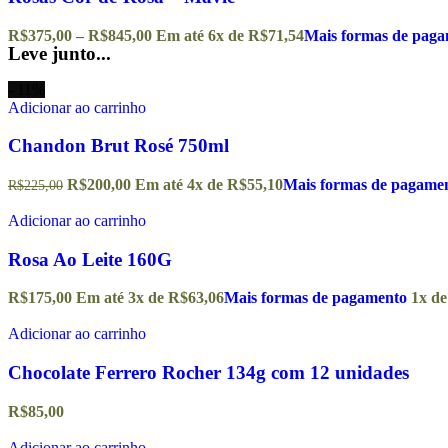
R$
375,00
–
R$
845,00
Em até
6
x de
R$
71,54
Mais formas de pag
Leve junto...
- 11%
Adicionar ao carrinho
Chandon Brut Rosé 750ml
R$
200,00
Em até
4
x de
R$
55,10
Mais formas de pagame
R$
225,00
Adicionar ao carrinho
Rosa Ao Leite 160G
R$
175,00
Em até
3
x de
R$
63,06
Mais formas de pagamento
1x d
Adicionar ao carrinho
Chocolate Ferrero Rocher 134g com 12 unidades
R$
85,00
Adicionar ao carrinho