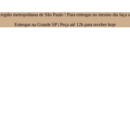
região metropolitana de São Paulo ! Para entregas no mesmo dia faça s
Entregas na Grande SP | Peça até 12h para receber hoje