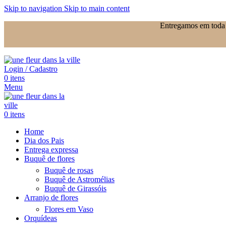
Skip to navigation
Skip to main content
Entregamos em toda 
Login / Cadastro
0
itens
Menu
0
itens
Home
Dia dos Pais
Entrega expressa
Buquê de flores
Buquê de rosas
Buquê de Astromélias
Buquê de Girassóis
Arranjo de flores
Flores em Vaso
Orquídeas