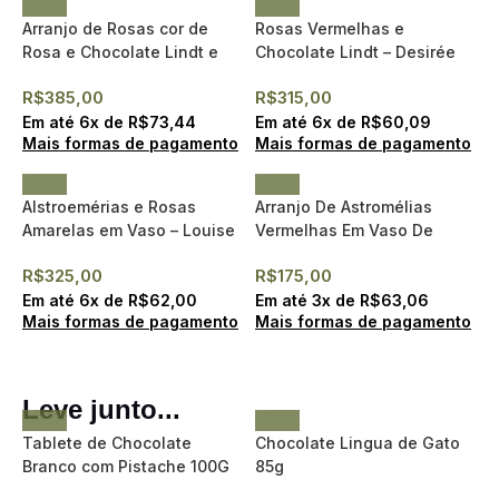
Arranjo de Rosas cor de
Rosas Vermelhas e
Rosa e Chocolate Lindt e
Chocolate Lindt – Desirée
Chandon Baby- Desirée
R$
385,00
R$
315,00
Em até
6
x de
R$
73,44
Em até
6
x de
R$
60,09
Mais formas de pagamento
Mais formas de pagamento
Alstroemérias e Rosas
Arranjo De Astromélias
Amarelas em Vaso – Louise
Vermelhas Em Vaso De
Vidro – Tiffany
R$
325,00
R$
175,00
Em até
6
x de
R$
62,00
Em até
3
x de
R$
63,06
Mais formas de pagamento
Mais formas de pagamento
Leve junto...
Tablete de Chocolate
Chocolate Lingua de Gato
Branco com Pistache 100G
85g