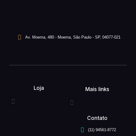
Av. Moema, 480 - Moema, São Paulo - SP, 04077-021
Loja
Mais links
Entrega expressa
Buquê de flores
Arranjo de flores
Quem somos
Serviços unefleur
Contato
(11) 94561-8772