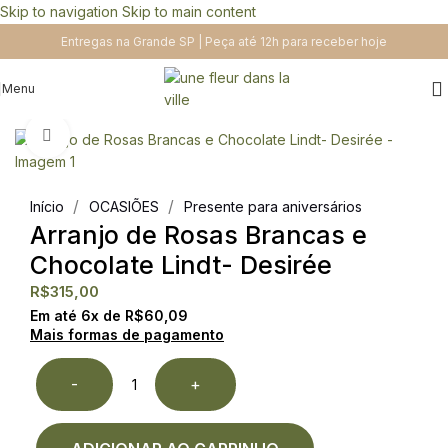
Skip to navigation
Skip to main content
Entregas na Grande SP | Peça até 12h para receber hoje
Menu
Clique para ampliar
/
/
Início
OCASIÕES
Presente para aniversários
Arranjo de Rosas Brancas e
Chocolate Lindt- Desirée
R$
315,00
Em até
6
x de
R$
60,09
Mais formas de pagamento
-
+