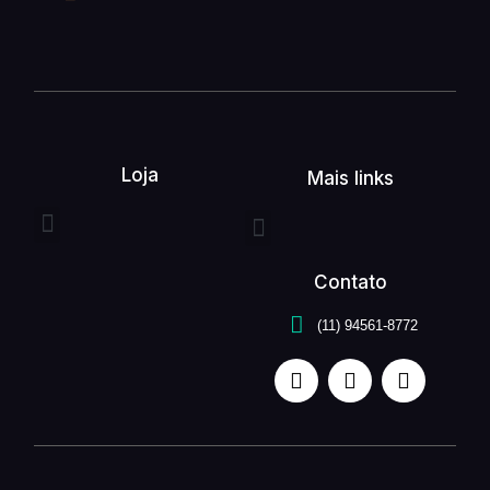
Loja
Mais links
Entrega expressa
Buquê de flores
Arranjo de flores
Quem somos
Serviços unefleur
Contato
(11) 94561-8772