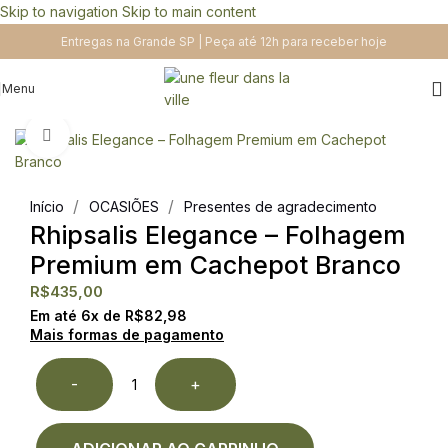
Skip to navigation
Skip to main content
Entregas na Grande SP | Peça até 12h para receber hoje
Menu
Clique para ampliar
/
/
Início
OCASIÕES
Presentes de agradecimento
Rhipsalis Elegance – Folhagem
Premium em Cachepot Branco
R$
435,00
Em até
6
x de
R$
82,98
Mais formas de pagamento
-
+